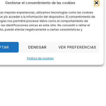
Gestionar el consentimiento de las cookies
 las mejores experiencias, utilizamos tecnologías como las cookies
r y/o acceder a la información del dispositivo. El consentimiento de
ogías nos permitirá procesar datos como el comportamiento de
las identificaciones únicas en este sitio. No consentir o retirar el
o, puede afectar negativamente a ciertas características y
aurant & Bar
restaurant you will enjoy the
PTAR
DENEGAR
VER PREFERENCIAS
 the day, as well as more
te menus for special events.
Política de cookies