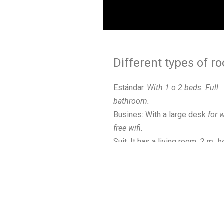
Different types of r
Estándar.
With 1 o 2 beds. Full
bathroom.
Busines: With a large desk
for 
free wifi.
Suit. It has a living room,
2 m. b
terrace and hydromassage sho
individual jacuzzi.
Junior suit: With
1,80m bed and