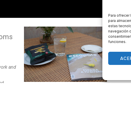
Para ofrecer
para almacena
estas tecnol
navegación o 
ooms
consentimient
Rest
funciones.
In our 
ACE
menu of
work and
elabora
ed,
wer and
terrace.
Hotel Bike friendly